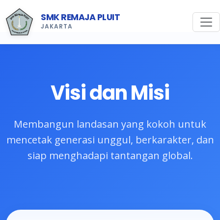
SMK REMAJA PLUIT
JAKARTA
Visi dan Misi
Membangun landasan yang kokoh untuk
mencetak generasi unggul, berkarakter, dan
siap menghadapi tantangan global.