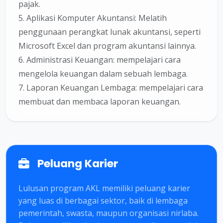
pajak.
5. Aplikasi Komputer Akuntansi: Melatih
penggunaan perangkat lunak akuntansi, seperti
Microsoft Excel dan program akuntansi lainnya.
6. Administrasi Keuangan: mempelajari cara
mengelola keuangan dalam sebuah lembaga.
7. Laporan Keuangan Lembaga: mempelajari cara
membuat dan membaca laporan keuangan.
Peluang Karier
Lulusan program AKL memiliki peluang karier
yang luas di berbagai sektor, baik di lembaga
pemerintah, swasta, maupun organisasi nirlaba.