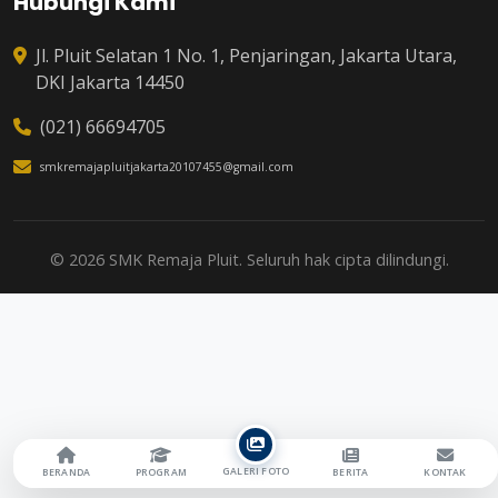
Hubungi Kami
Jl. Pluit Selatan 1 No. 1, Penjaringan, Jakarta Utara,
DKI Jakarta 14450
(021) 66694705
smkremajapluitjakarta20107455@gmail.com
© 2026 SMK Remaja Pluit. Seluruh hak cipta dilindungi.
GALERI FOTO
BERANDA
PROGRAM
BERITA
KONTAK