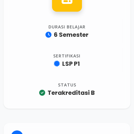
DURASI BELAJAR
6 Semester
SERTIFIKASI
LSP P1
STATUS
Terakreditasi B