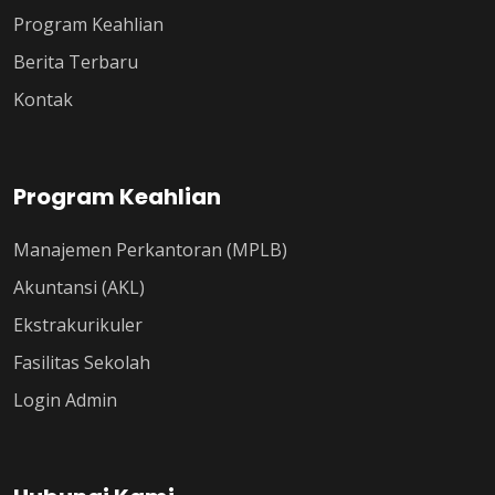
Program Keahlian
Berita Terbaru
Kontak
Program Keahlian
Manajemen Perkantoran (MPLB)
Akuntansi (AKL)
Ekstrakurikuler
Fasilitas Sekolah
Login Admin