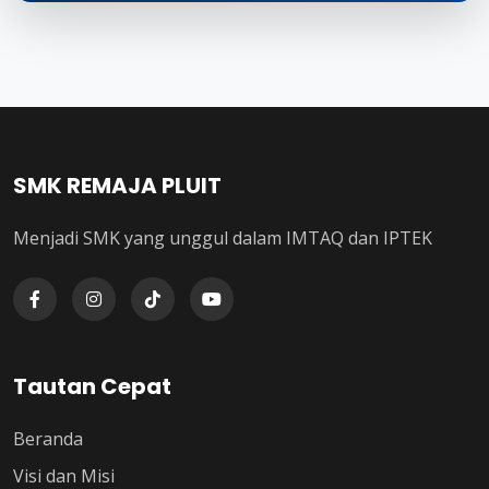
SMK REMAJA PLUIT
Menjadi SMK yang unggul dalam IMTAQ dan IPTEK
Tautan Cepat
Beranda
Visi dan Misi