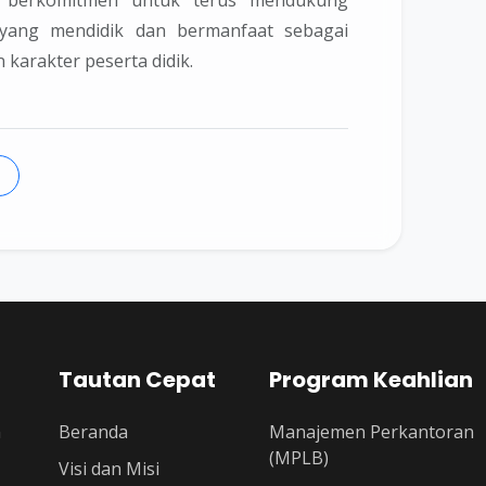
yang mendidik dan bermanfaat sebagai
karakter peserta didik.
Tautan Cepat
Program Keahlian
n
Beranda
Manajemen Perkantoran
(MPLB)
Visi dan Misi