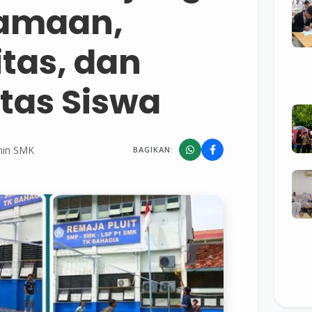
amaan,
itas, dan
itas Siswa
in SMK
BAGIKAN: