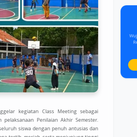
Wuj
R
gelar kegiatan Class Meeting sebagai
 pelaksanaan Penilaian Akhir Semester.
h seluruh siswa dengan penuh antusias dan
a tertib, meriah, serta menjunjung tinggi