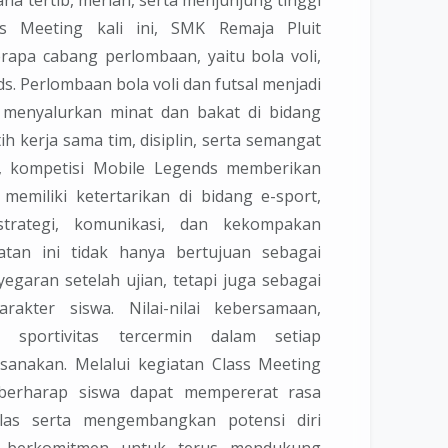
ass Meeting kali ini, SMK Remaja Pluit
apa cabang perlombaan, yaitu bola voli,
ds. Perlombaan bola voli dan futsal menjadi
 menyalurkan minat dan bakat di bidang
ih kerja sama tim, disiplin, serta semangat
tu, kompetisi Mobile Legends memberikan
emiliki ketertarikan di bidang e-sport,
rategi, komunikasi, dan kekompakan
atan ini tidak hanya bertujuan sebagai
egaran setelah ujian, tetapi juga sebagai
akter siswa. Nilai-nilai kebersamaan,
sportivitas tercermin dalam setiap
sanakan. Melalui kegiatan Class Meeting
 berharap siswa dapat mempererat rasa
las serta mengembangkan potensi diri
ah berkomitmen untuk terus mendukung