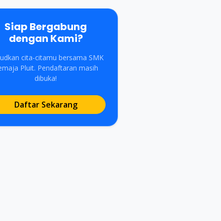
Siap Bergabung
dengan Kami?
udkan cita-citamu bersama SMK
emaja Pluit. Pendaftaran masih
dibuka!
Daftar Sekarang