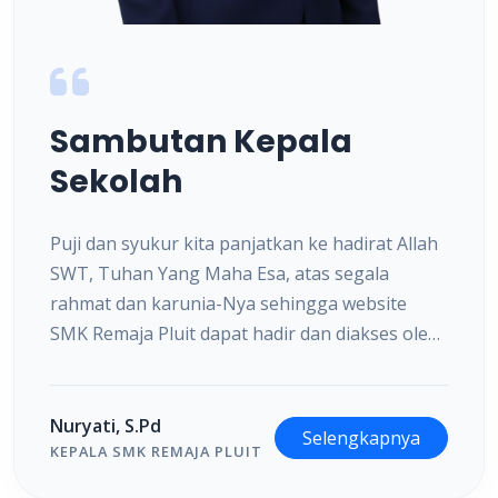
Sambutan Kepala
Sekolah
Puji dan syukur kita panjatkan ke hadirat Allah
SWT, Tuhan Yang Maha Esa, atas segala
rahmat dan karunia-Nya sehingga website
SMK Remaja Pluit dapat hadir dan diakses oleh
seluruh masyarakat. Website ini kami hadirkan
sebagai salah satu sarana informasi dan
komunikasi dengan memanfaatkan
Nuryati, S.Pd
Selengkapnya
perkembangan teknologi informasi yang
KEPALA SMK REMAJA PLUIT
semakin pesat.